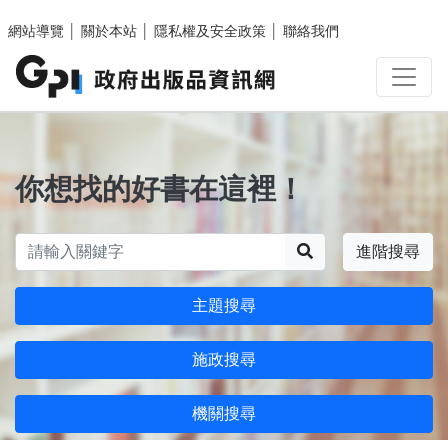
跳至主要內容區塊
網站導覽
│
關於本站
│
隱私權及安全政策
│
聯絡我們
你想找的好書在這裡！
搜尋
進階搜尋
主題搜尋
施政搜尋
機關搜尋