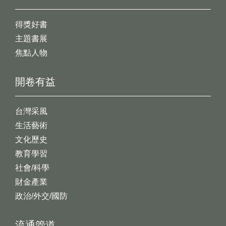
得獎好書
主題書展
焦點人物
開卷有益
台灣采風
生活藝術
文化歷史
教育學習
社會/科學
財金產業
政治/外交/國防
流通管道