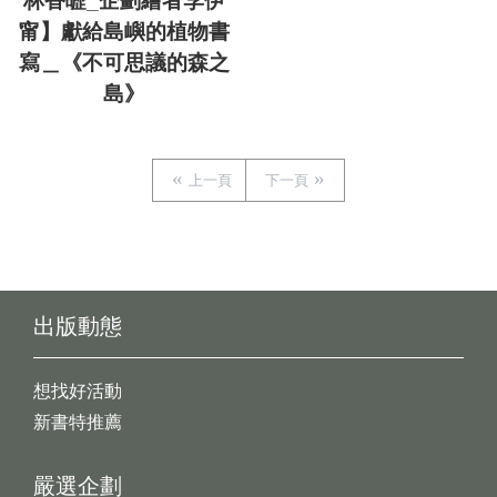
林香㿨_企劃繪者李伊
甯】獻給島嶼的植物書
寫＿《不可思議的森之
島》
上一頁
下一頁
出版動態
想找好活動
新書特推薦
嚴選企劃