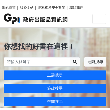
跳至主要內容區塊
網站導覽
│
關於本站
│
隱私權及安全政策
│
聯絡我們
你想找的好書在這裡！
搜尋
進階搜尋
主題搜尋
施政搜尋
機關搜尋