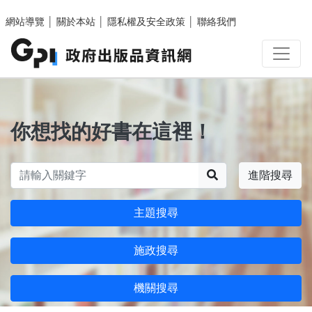
跳至主要內容區塊
網站導覽
│
關於本站
│
隱私權及安全政策
│
聯絡我們
你想找的好書在這裡！
搜尋
進階搜尋
主題搜尋
施政搜尋
機關搜尋