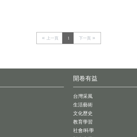
上一頁
1
下一頁
開卷有益
台灣采風
生活藝術
文化歷史
教育學習
社會/科學