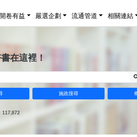
開卷有益
嚴選企劃
流通管道
相關連結
好書在這裡！
尋
施政搜尋
17,872