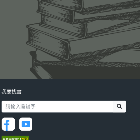
我要找書
搜尋