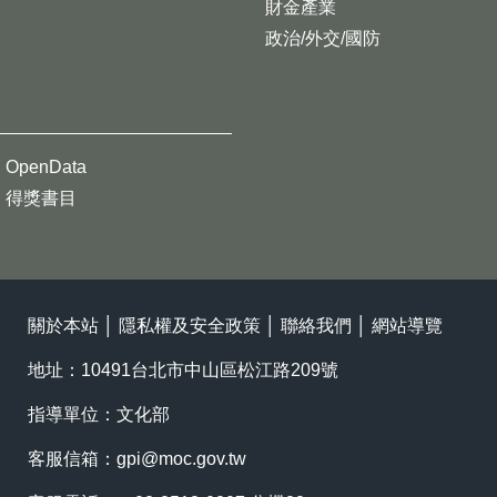
財金產業
政治/外交/國防
OpenData
得獎書目
關於本站
│
隱私權及安全政策
│
聯絡我們
│
網站導覽
地址：10491台北市中山區松江路209號
指導單位：文化部
客服信箱：
gpi@moc.gov.tw