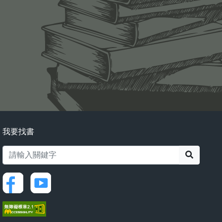
我要找書
搜尋