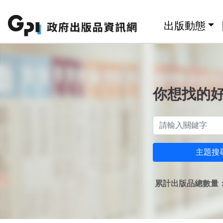
跳至主要內容區塊
:::
出版動態
你想找的
主題搜
累計出版品總數量：1