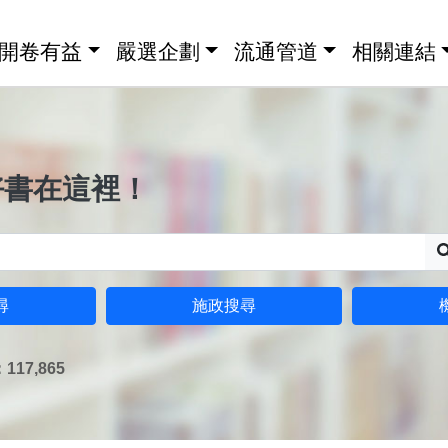
開卷有益
嚴選企劃
流通管道
相關連結
好書在這裡！
尋
施政搜尋
17,865