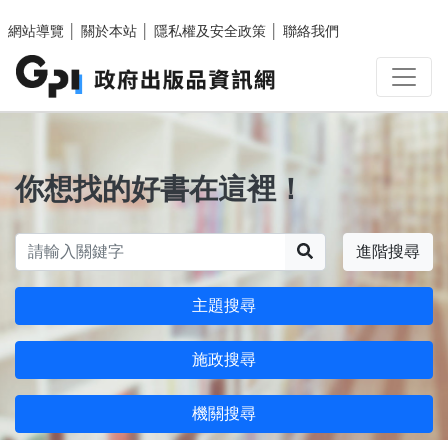
跳至主要內容區塊
網站導覽
│
關於本站
│
隱私權及安全政策
│
聯絡我們
你想找的好書在這裡！
搜尋
進階搜尋
主題搜尋
施政搜尋
機關搜尋