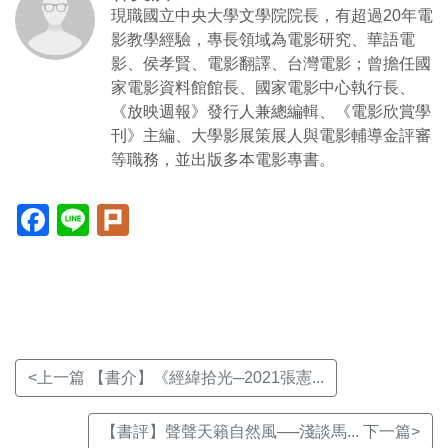
現職國立中央大學文學院院長，有超過20年電
影教學經驗，專長領域為電影研究、華語電
影、侯孝賢、電影翻譯、台灣電影；曾擔任國
家電影資料館館長、國家電影中心執行長、
《放映週報》發行人兼總編輯、《電影欣賞學
刊》主編、大學影展策展人與電影輔導金評審
等職務，並出版多本電影專書。
Facebook(另
Line(另
Plurk(另
開
開
開
新
新
新
視
視
視
窗)
窗)
窗)
<上一篇 【書介】《經緯拾光─2021張憲...
【書評】聲聲天籟自然風──淺談馬... 下一篇>