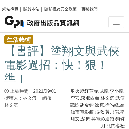
跳至主要內容區塊
網站導覽
│
關於本站
│
隱私權及安全政策
│
聯絡我們
:::
生活藝術
【書評】塗翔文與武俠
電影過招：快！狠！
準！
上稿時間：2021/09/01
火燒紅蓮寺
,
成龍
,
李小龍
,
撰稿人：
林文淇
編撰：
李安
,
東邪西毒
,
林文淇
,
武俠
林文淇
電影
,
胡金銓
,
徐克
,
徐皓峰
,
高
雄市電影館
,
張徹
,
黃飛鴻
,
塗
翔文
,
楚原
,
與電影過招
,
獨臂
刀
,
龍門客棧