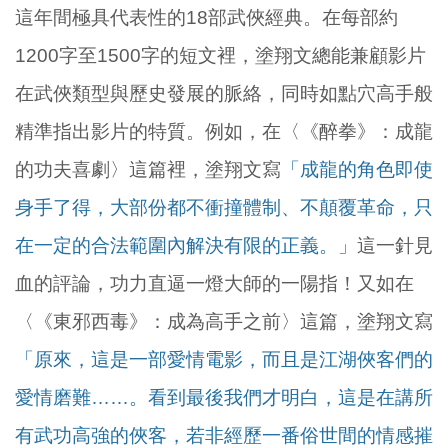
這年間極具代表性的18部武俠經典。在每部約
1200字至1500字的短文裡，塗翔文總能兼顧影片
在武俠類型與歷史發展的脈絡，同時如點穴高手般
精準指出影片的特質。例如，在〈《醉拳》：成龍
的功夫喜劇〉這篇裡，塗翔文寫
「成龍的角色即使
身手了得，大部份都不衝撞體制、不顛覆革命，只
在一定的合法範圍內解決有限的正義。」
這一針見
血的評論，功力直逼一燈大師的一陽指！又如在
〈《東邪西毒》：成為高手之前〉這篇，塗翔文寫
「原來，這是一部愛情電影，而且是江湖俠客們的
愛情磨難……。看到最後我們才明白，這是在講所
有武功高強的俠客，若非經歷一番俗世間的情感摧