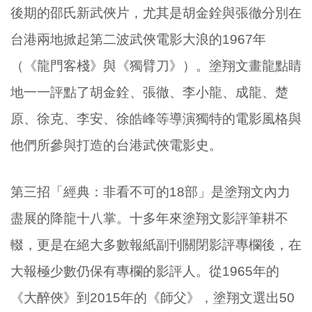
後期的邵氏新武俠片，尤其是胡金銓與張徹分別在
台港兩地掀起第二波武俠電影大浪的1967年
（《龍門客棧》與《獨臂刀》）。塗翔文畫龍點睛
地一一評點了胡金銓、張徹、李小龍、成龍、楚
原、徐克、李安、徐皓峰等導演獨特的電影風格與
他們所參與打造的台港武俠電影史。
第三招「經典：非看不可的18部」是塗翔文內力
盡展的降龍十八掌。十多年來塗翔文影評筆耕不
輟，更是在絕大多數報紙副刊關閉影評專欄後，在
大報極少數仍保有專欄的影評人。從1965年的
《大醉俠》到2015年的《師父》，塗翔文選出50