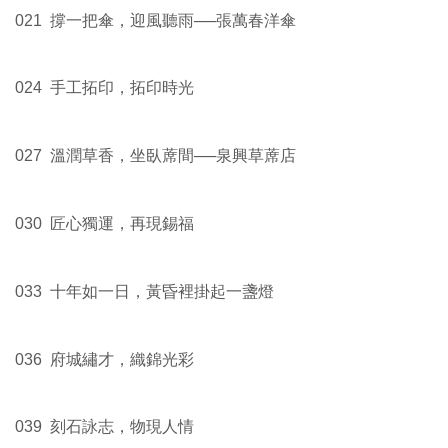
021 撐一把傘，迎風聽雨──張萬春洋傘
024 手工拓印，拓印時光
027 溫潤草香，坐臥蓆間──泉興草蓆店
030 匠心獨運，再現錫福
033 十年如一日，黃昏裡掛起一盞燈
036 府城繡才，織錦光彩
039 刻石詠志，物現人情