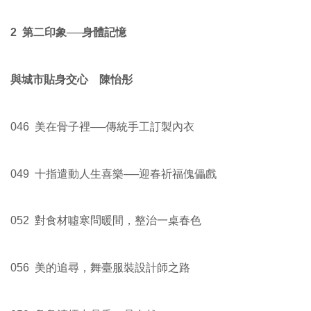
2 第二印象──身體記憶
與城市貼身交心 陳怡彤
046 美在骨子裡──傳統手工訂製內衣
049 十指遣動人生喜樂──迎春祈福傀儡戲
052 對食材噓寒問暖間，整治一桌春色
056 美的追尋，舞臺服裝設計師之路