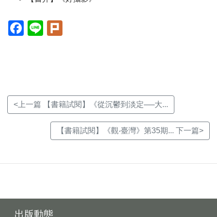
Facebook(另
Line(另
Plurk(另
開
開
開
新
新
新
視
視
視
窗)
窗)
窗)
<上一篇 【書籍試閱】《從沉鬱到淡定──大...
【書籍試閱】《觀‧臺灣》第35期... 下一篇>
出版動態