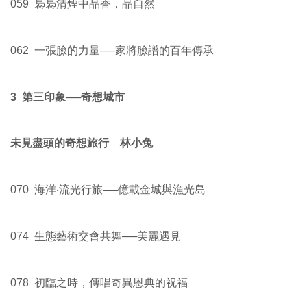
059 裊裊清煙中品香，品自然
062 一張臉的力量──家將臉譜的百年傳承
3 第三印象──奇想城市
未見盡頭的奇想旅行 林小兔
070 海洋‧流光行旅──億載金城與漁光島
074 生態藝術交會共舞──美麗遇見
078 初臨之時，傳唱奇異恩典的祝福