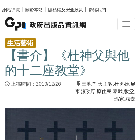
跳至主要內容區塊
網站導覽
│
關於本站
│
隱私權及安全政策
│
聯絡我們
:::
生活藝術
【書介】《杜神父與他
的十二座教堂》
上稿時間：2019/12/26
三地門
,
天主教
,
杜勇雄
,
屏
東縣政府
,
原住民
,
泰武
,
教堂
,
瑪家
,
霧臺