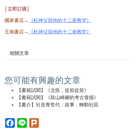
│立即訂購│
國家書店→
《杜神父與他的十二座教堂》
五南書店→
《杜神父與他的十二座教堂》
相關文章
您可能有興趣的文章
【書籍試閱】《北投，從前從前》
【書籍試閱】《鼓山崎腳的考古發掘》
【書介】社造青世代：故事，轉動社區
Facebook(另
Line(另
Plurk(另
開
開
開
新
新
新
視
視
視