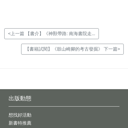
窗)
窗)
窗)
<上一篇 【書介】《神獸帶路: 南海書院走...
【書籍試閱】《鼓山崎腳的考古發掘》 下一篇>
出版動態
想找好活動
新書特推薦