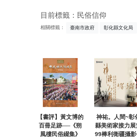
:::
目前標籤：民俗信仰
相關標籤：
臺南市政府
彰化縣文化局
【書評】黃文博的
神祐。人間~彰
百冊足跡──《朔
縣美術家接力展
風樓民俗綴集》
99棒利衛疆攝影