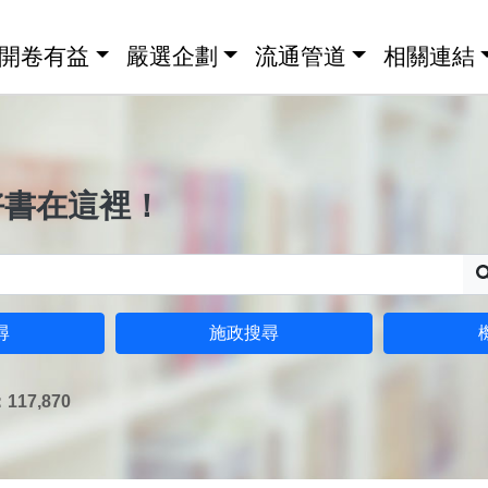
開卷有益
嚴選企劃
流通管道
相關連結
好書在這裡！
尋
施政搜尋
17,870