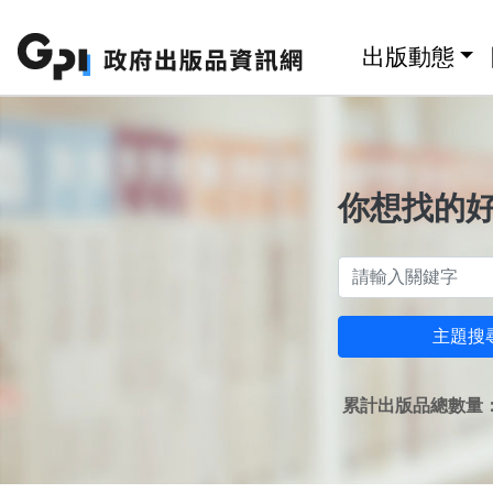
跳至主要內容區塊
:::
出版動態
你想找的
主題搜
累計出版品總數量：1