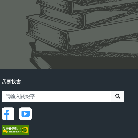
我要找書
搜尋