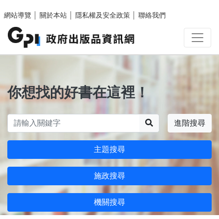
跳至主要內容區塊
網站導覽
│
關於本站
│
隱私權及安全政策
│
聯絡我們
你想找的好書在這裡！
搜尋
進階搜尋
主題搜尋
施政搜尋
機關搜尋