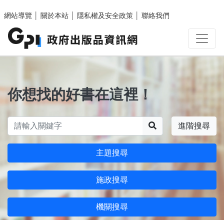
跳至主要內容區塊
網站導覽
│
關於本站
│
隱私權及安全政策
│
聯絡我們
你想找的好書在這裡！
搜尋
進階搜尋
主題搜尋
施政搜尋
機關搜尋