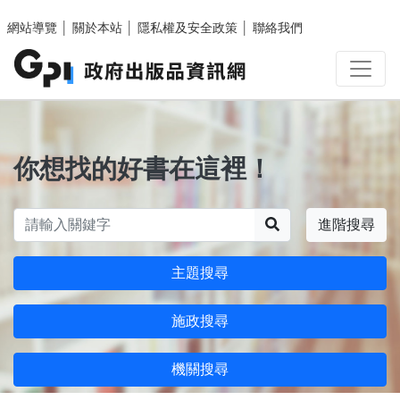
跳至主要內容區塊
網站導覽
│
關於本站
│
隱私權及安全政策
│
聯絡我們
你想找的好書在這裡！
搜尋
進階搜尋
主題搜尋
施政搜尋
機關搜尋