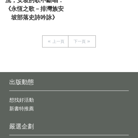
流，安坡的歌不斷唱：
《永恆之歌－排灣族安
坡部落史詩吟詠》
上一頁
下一頁
出版動態
想找好活動
新書特推薦
嚴選企劃