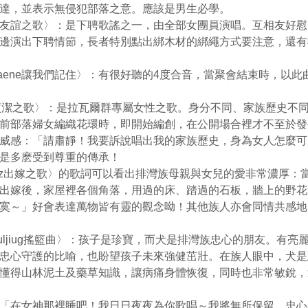
達，並表示無侵犯部落之意。應該是男生必學。
liju友誼之歌〉：是下聘歌謠之一，由全部女團員演唱。互相友好
邊演出下聘情節，長者特別點出綁木材的綁繩方式要注意，還有
denaene讓我們記住〉：有很好聽的4度合音，當聚會結束時，以
ui貞潔之歌〉：是拉瓦爾群專屬女性之歌。身分不同、家族歷史不
前部落婦女編織花環時，即開始編創，在公開場合裡才不至於發
威感：「請肅靜！我要訴說唱出我的家族歷史，身為女人怎麼可
是多麽受到尊重的傳承！
aiuz出嫁之歌〉的歌詞可以看出排灣族母親與女兒的愛非常濃厚
出嫁後，家屋裡各個角落，用過的床、踏過的石板，牆上的野花
寞～」好會表達萬物皆有靈的觀念呦！其他族人亦會同情共感地
ljiuljiug搖籃曲〉：孩子是珍寶，而犬是排灣族忠心的朋友。有
忠心守護的比喻，也盼望孩子未來強健茁壯。在族人眼中，犬是
懂得山林泥土及藥草知識，讓病痛身體恢復，同時也非常敏銳，
「在女神那裡睡吧！我日日夜夜為你歌唱～我將無所保留，忠心