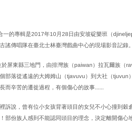
一的專輯是2017年10月28日由安坡碇樂班（djinelj
古謠傳唱隊在臺北士林臺灣戲曲中心的現場影音記錄
位於屏東縣三地門，由排灣族（paiwan）拉瓦爾族（ra
部落從遙遠的大姆姆山（tjavuvu）到大社（tjuvu
而辛苦的遷徙過程，有個傷心的故事......
裡訴說，曾有位小女孩背著頭目的女兒不小心撞到穀
！部份族人感到不能認同頭目的理念，決定離開傷心