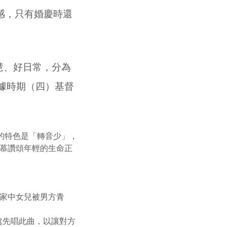
感，只有婚慶時還
慧、好日常，分為
日據時期（四）基督
坡村的特色是「轉音少」，
慕讚頌年輕的生命正
來家中女兒被男方青
口處先唱此曲，以讓對方