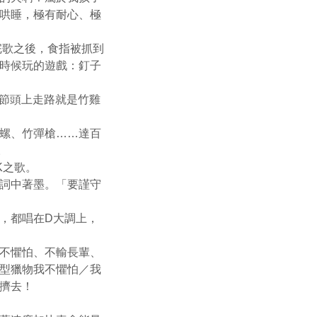
哄睡，極有耐心、極
唱完歌之後，食指被抓到
時候玩的遊戲：釘子
竹節頭上走路就是竹雞
螺、竹彈槍……達百
。
K之歌。
詞中著墨。「要謹守
，都唱在D大調上，
不懼怕、不輸長輩、
型獵物我不懼怕／我
擠去！