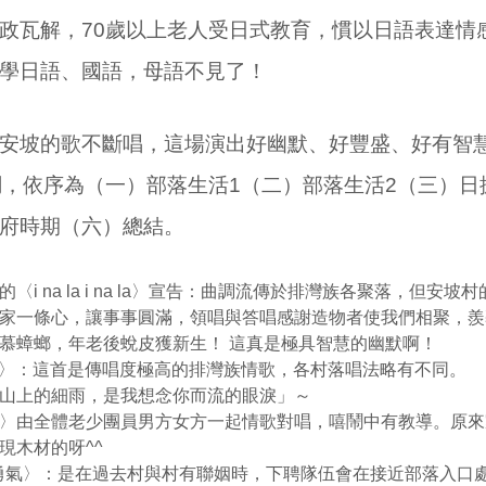
政瓦解，70歲以上老人受日式教育，慣以日語表達情
學日語、國語，母語不見了！
安坡的歌不斷唱，這場演出好幽默、好豐盛、好有智
調，依序為（一）部落生活1（二）部落生活2（三）
府時期（六）總結。
〈i na la i na la〉宣告：曲調流傳於排灣族各聚落，但安
家一條心，讓事事圓滿，領唱與答唱感謝造物者使我們相聚，羨
慕蟑螂，年老後蛻皮獲新生！ 這真是極具智慧的幽默啊！
imai〉：這首是傳唱度極高的排灣族情歌，各村落唱法略有不同。
山上的細雨，是我想念你而流的眼淚」～
ai e〉由全體老少團員男方女方一起情歌對唱，嘻鬧中有教導。原
現木材的呀^^
isi勇氣〉：是在過去村與村有聯姻時，下聘隊伍會在接近部落入