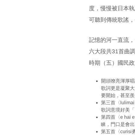
度，慢慢被日本執
可聽到傳統歌謠，
記憶的河一直流，
六大段共31首曲
時期（五）國民政
開頭嘹亮渾厚唱的
歌詞更是凝聚大
要開始，甚至羨
第三首〈lul
歌詞意境好美「
第四首〈e h
睞，門口是會出
第五首〈cur