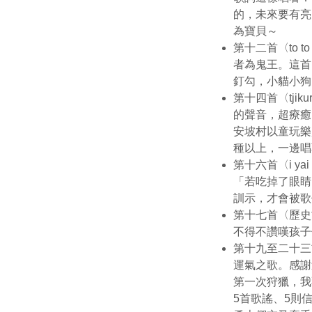
的，未來要有亮
為寶貝～
第十二首〈to 
者為鬼王。這首
釘勾，小貓小狗
第十四首〈tj
的聲音，超療癒
安坡村以童玩樂
種以上，一邊唱
第十六首〈i 
「若吃掉了眼睛
訓示，才會被歌
第十七首〈歷史
不得不讚嘆孩子
第十九至二十三
運氣之歌。感謝
第一次狩獵，我
5首歌謠、5則