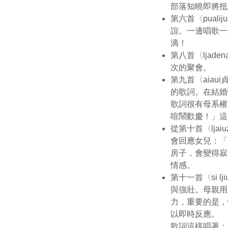
部落知曉即將抵
第六首〈pua
誼。一邊唱歌一
滴！
第八首〈lja
次的聚會。
第九首〈aia
的歌詞。在結婚
歌詞很有母系權
喧鬧歡慶！」這
從第十首〈lj
會回應女兒：「
房子，會變得寂
情感。
第十一首〈si 
與強壯。母親用
力，重要的是，
以即時反應。
歌詞這樣唱著：