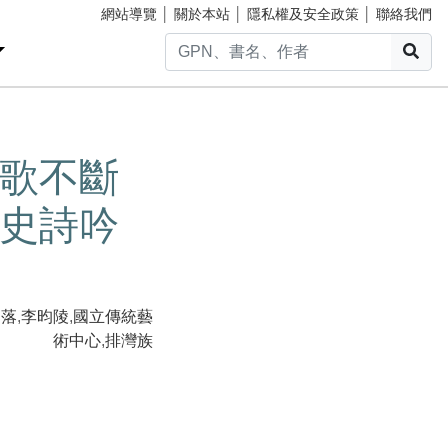
網站導覽
│
關於本站
│
隱私權及安全政策
│
聯絡我們
搜
歌不斷
史詩吟
部落
,
李昀陵
,
國立傳統藝
術中心
,
排灣族