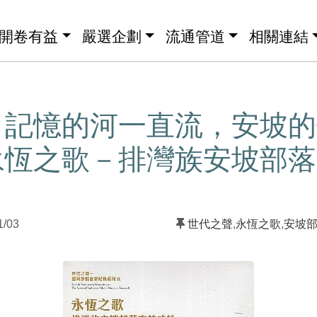
開卷有益
嚴選企劃
流通管道
相關連結
】記憶的河一直流，安坡的
永恆之歌－排灣族安坡部落
1/03
世代之聲
,
永恆之歌
,
安坡