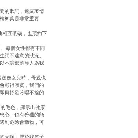
慰問的歌詞，透露著情
檳榔葉是非常重要
此曲相互砥礪，也預約下
同、每個女性都有不同
生詞不達意的狀況。
以不讓部落族人為我
：當送走女兒時，母親也
會顯得寂寞，我們的
即興抒發吟唱不捨的
亮麗的毛色，顯示出健康
忠心，也有狩獵的能
遇到危險會獵物，可
的犬啊！屬於我孩子