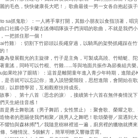
麗的毛色，快快健康長大吧！」歌曲最後一男一女各自抱起孩子
to to sa抓鬼歌〉：一人將手掌打開，其餘小朋友以食指頂著，
由口社國小莎卡蘭古謠傳唱隊孩子們演唱的歌曲，不就是我們小
，一把抓住那一個！
ikurai竹雞〉：切割下竹節頭以長繩穿過，以騎馬的架勢抓繩踩在
的！
趣為發展觀光的主旋律，竹子是主角，可製成高蹺、竹蜻蜓、陀
著童謠，同時可以竹棍、竹雞…...等與地面共振作為節奏組共樂
yai u如果吃掉了眼睛〉：這首是離開童年進入青少年時期，進階必
，是否就可以忘記你」進入談戀愛階段，思想進階，會開始在歌
頌」以群體學習，互相觀察扶持成長。
故事〉、第十八首〈思念的淚〉，接續第十六首在無伴奏情況下
們天生絕佳音感！
首是勇士舞歌謠（男子舞蹈，女性禁止）：聚會歌、榮耀之歌、
造物者的恩賜使我們相聚／跳男人之舞吧！歌頌榮譽／當遇到大
不懼怕與森林搏鬥／我隨意樹林裡巡一遍，廚房裡的獵物就擠來
信條、5種情況、5個解方，簡單明暸又響徹雲霄。