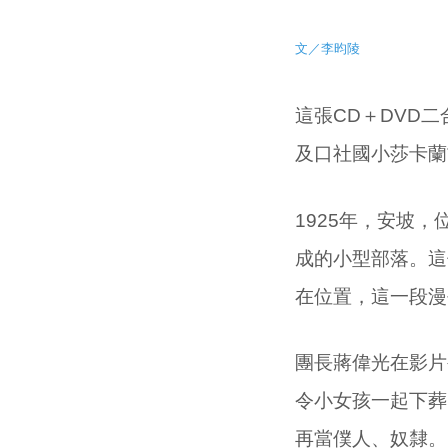
文／李昀陵
這張CD＋DVD二合
及口社國小莎卡蘭
1925年，安坡，
成的小型部落。這個
在位置，這一段漫長
團長蔣偉光在影片
令小女孩一起下葬
再當僕人、奴隸。