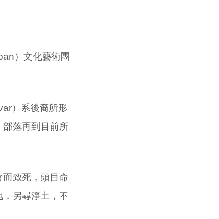
epan）文化藝術團
。
var）系後裔所形
n）部落再到目前所
倉而致死，頭目命
地，另尋淨土，不