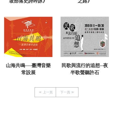
坡部落史詩吟詠》
之路》
山海共鳴──臺灣音樂
民歌與流行的追想─夜
常設展
半歌聲聽許石
上一頁
下一頁