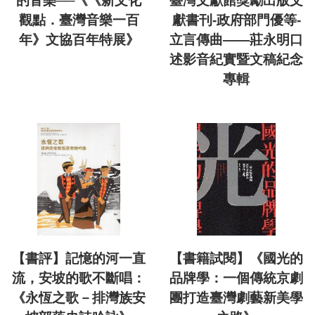
的音樂──《《新文化
臺灣文獻館獎勵出版文
觀點．臺灣音樂一百
獻書刊-政府部門優等-
年》文協百年特展》
立言傳曲——莊永明口
述影音紀實暨文稿紀念
專輯
【書評】記憶的河一直
【書籍試閱】《國光的
流，安坡的歌不斷唱：
品牌學：一個傳統京劇
《永恆之歌－排灣族安
團打造臺灣劇藝新美學