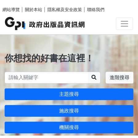
跳至主要內容區塊
網站導覽
│
關於本站
│
隱私權及安全政策
│
聯絡我們
你想找的好書在這裡！
搜尋
進階搜尋
主題搜尋
施政搜尋
機關搜尋