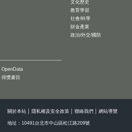
文化歷史
教育學習
社會/科學
財金產業
政治/外交/國防
OpenData
得獎書目
關於本站
│
隱私權及安全政策
│
聯絡我們
│
網站導覽
地址：10491台北市中山區松江路209號