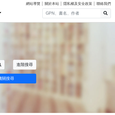
網站導覽
│
關於本站
│
隱私權及安全政策
│
聯絡我們
搜
搜尋
進階搜尋
機關搜尋