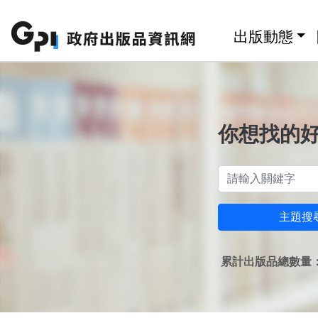
跳至主要內容區塊
:::
出版動態
你想找的
主題搜
累計出版品總數量：1