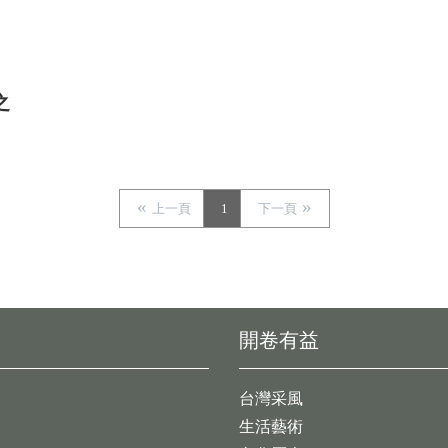
之
上一頁
1
下一頁
開卷有益
台灣采風
生活藝術