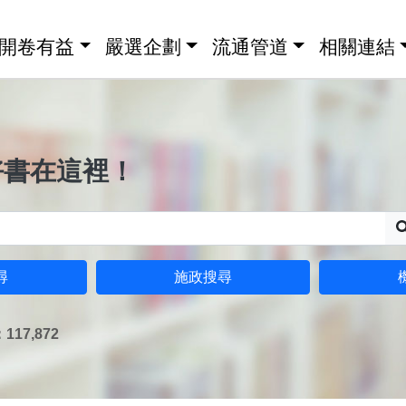
開卷有益
嚴選企劃
流通管道
相關連結
好書在這裡！
尋
施政搜尋
17,872