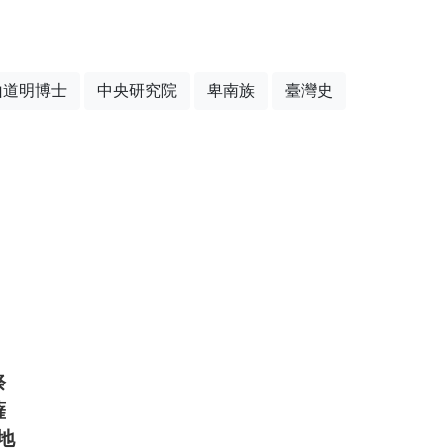
山道明博士
中央研究院
卑南族
臺灣史
祭
薩
地