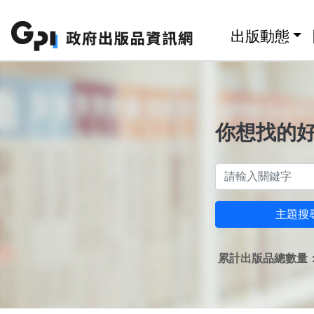
跳至主要內容區塊
:::
出版動態
你想找的
主題搜
累計出版品總數量：1