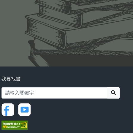
我要找書
搜尋