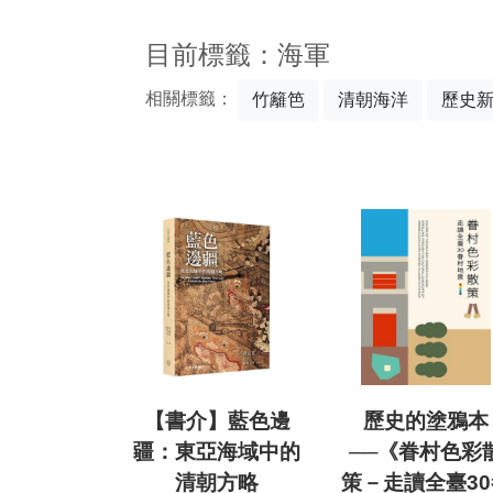
:::
目前標籤：海軍
相關標籤：
竹籬笆
清朝海洋
歷史
【書介】藍色邊
歷史的塗鴉本
疆：東亞海域中的
──《眷村色彩
清朝方略
策－走讀全臺30