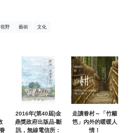
新視野
藝術
文化
2016年(第40屆)金
走讀眷村～「竹籬
散
鼎獎政府出版品-斷
笆」內外的暖暖人
眷
訊，無線電信所：
情！