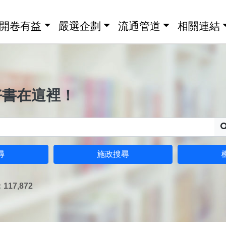
開卷有益
嚴選企劃
流通管道
相關連結
好書在這裡！
尋
施政搜尋
17,872