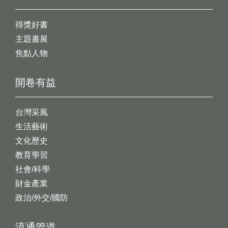
得獎好書
主題書展
焦點人物
開卷有益
台灣采風
生活藝術
文化歷史
教育學習
社會/科學
財金產業
政治/外交/國防
流通管道