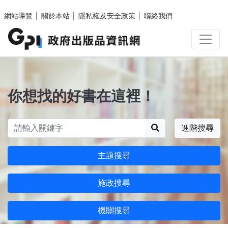
跳至主要內容區塊
網站導覽
│
關於本站
│
隱私權及安全政策
│
聯絡我們
你想找的好書在這裡！
搜尋
進階搜尋
主題搜尋
施政搜尋
機關搜尋