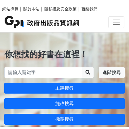
跳至主要內容區塊
網站導覽
│
關於本站
│
隱私權及安全政策
│
聯絡我們
你想找的好書在這裡！
搜尋
進階搜尋
主題搜尋
施政搜尋
機關搜尋