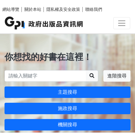
跳至主要內容區塊
網站導覽
│
關於本站
│
隱私權及安全政策
│
聯絡我們
你想找的好書在這裡！
搜尋
進階搜尋
主題搜尋
施政搜尋
機關搜尋