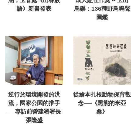
涵，玉管處《山林族
成人組佳作獎 -- 玉山
語》新書發表
鳥樂：136種野鳥鳴聲
圖鑑
逆行於環境開發的洪
從繪本扎根動物保育觀
流，國家公園的推手
念──《黑熊的米亞
──專訪前營建署署長
桑》
張隆盛