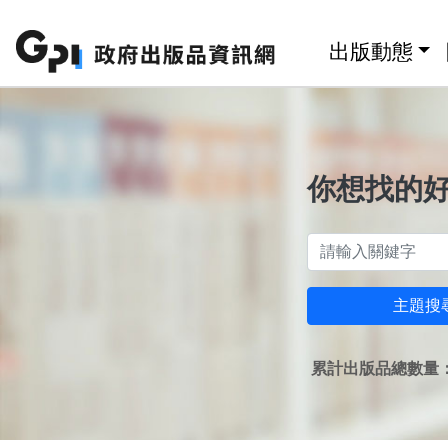
跳至主要內容區塊
:::
出版動態
你想找的
主題搜
累計出版品總數量：1