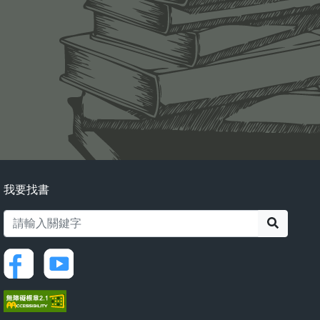
我要找書
搜尋