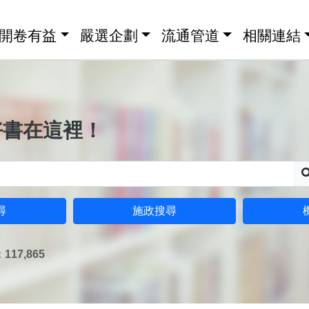
開卷有益
嚴選企劃
流通管道
相關連結
好書在這裡！
尋
施政搜尋
17,865