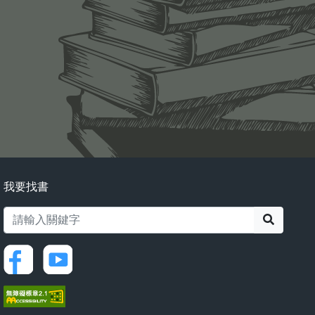
我要找書
搜尋