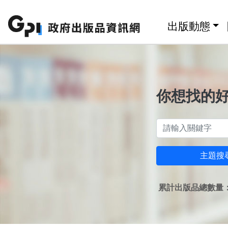
跳至主要內容區塊
:::
出版動態
你想找的
主題搜
累計出版品總數量：1