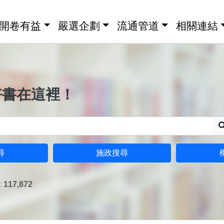
開卷有益
嚴選企劃
流通管道
相關連結
好書在這裡！
尋
施政搜尋
17,872