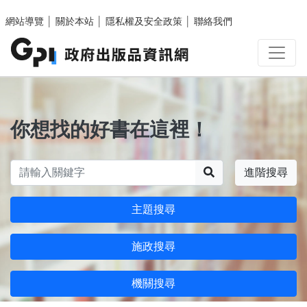
跳至主要內容區塊
網站導覽
│
關於本站
│
隱私權及安全政策
│
聯絡我們
你想找的好書在這裡！
搜尋
進階搜尋
主題搜尋
施政搜尋
機關搜尋