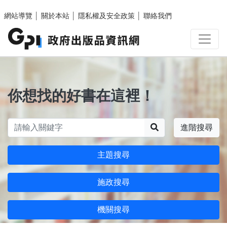
跳至主要內容區塊
網站導覽
│
關於本站
│
隱私權及安全政策
│
聯絡我們
你想找的好書在這裡！
搜尋
進階搜尋
主題搜尋
施政搜尋
機關搜尋