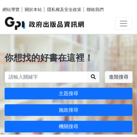
跳至主要內容區塊
網站導覽
│
關於本站
│
隱私權及安全政策
│
聯絡我們
你想找的好書在這裡！
搜尋
進階搜尋
主題搜尋
施政搜尋
機關搜尋