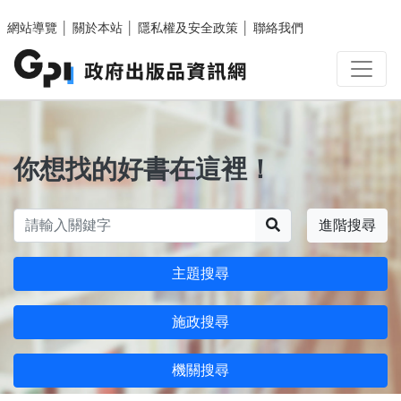
跳至主要內容區塊
網站導覽
│
關於本站
│
隱私權及安全政策
│
聯絡我們
你想找的好書在這裡！
搜尋
進階搜尋
主題搜尋
施政搜尋
機關搜尋