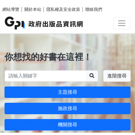
跳至主要內容區塊
網站導覽
│
關於本站
│
隱私權及安全政策
│
聯絡我們
你想找的好書在這裡！
搜尋
進階搜尋
主題搜尋
施政搜尋
機關搜尋