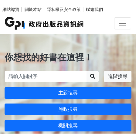
跳至主要內容區塊
網站導覽
│
關於本站
│
隱私權及安全政策
│
聯絡我們
你想找的好書在這裡！
搜尋
進階搜尋
主題搜尋
施政搜尋
機關搜尋