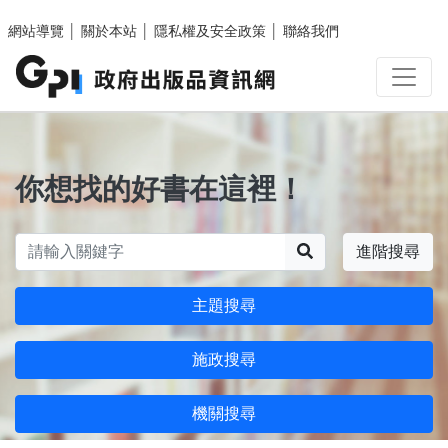
跳至主要內容區塊
網站導覽
│
關於本站
│
隱私權及安全政策
│
聯絡我們
你想找的好書在這裡！
搜尋
進階搜尋
主題搜尋
施政搜尋
機關搜尋