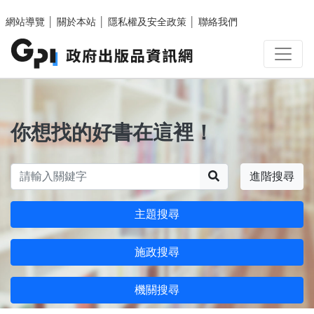
跳至主要內容區塊
網站導覽
│
關於本站
│
隱私權及安全政策
│
聯絡我們
你想找的好書在這裡！
搜尋
進階搜尋
主題搜尋
施政搜尋
機關搜尋