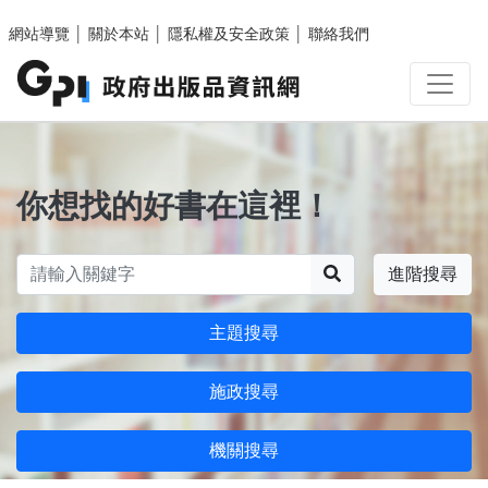
跳至主要內容區塊
網站導覽
│
關於本站
│
隱私權及安全政策
│
聯絡我們
你想找的好書在這裡！
搜尋
進階搜尋
主題搜尋
施政搜尋
機關搜尋