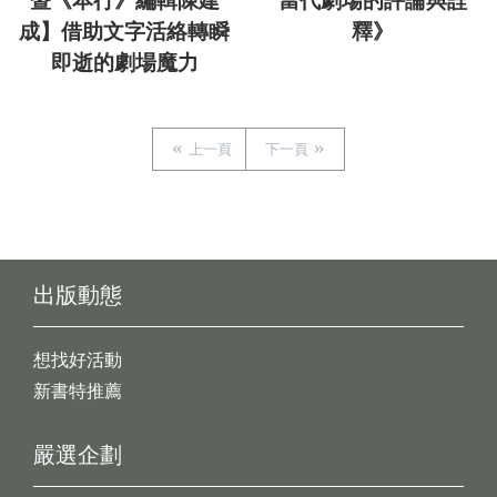
暨《本行》編輯陳建
當代劇場的評論與詮
成】借助文字活絡轉瞬
釋》
即逝的劇場魔力
上一頁
下一頁
出版動態
想找好活動
新書特推薦
嚴選企劃