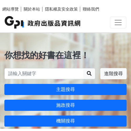
跳至主要內容區塊
網站導覽
│
關於本站
│
隱私權及安全政策
│
聯絡我們
你想找的好書在這裡！
搜尋
進階搜尋
主題搜尋
施政搜尋
機關搜尋