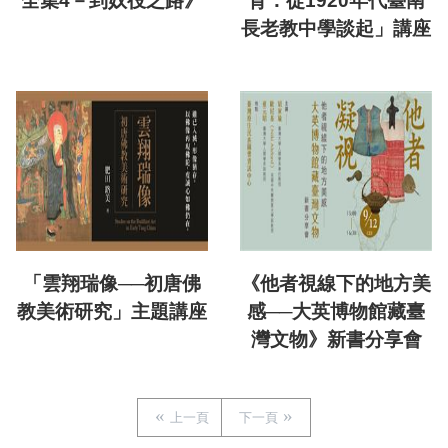
全集4－到奴役之路》
育：從1920年代臺南
長老教中學談起」講座
「雲翔瑞像──初唐佛
《他者視線下的地方美
教美術研究」主題講座
感──大英博物館藏臺
灣文物》新書分享會
上一頁
下一頁