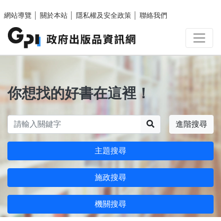
跳至主要內容區塊
網站導覽
│
關於本站
│
隱私權及安全政策
│
聯絡我們
你想找的好書在這裡！
搜尋
進階搜尋
主題搜尋
施政搜尋
機關搜尋