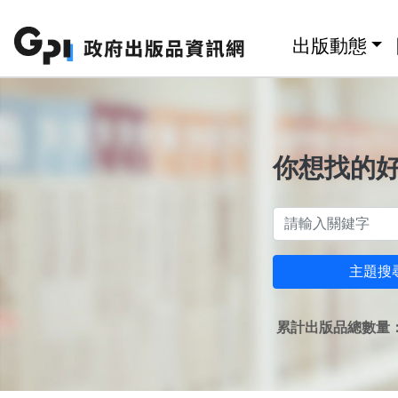
跳至主要內容區塊
:::
出版動態
你想找的
主題搜
累計出版品總數量：1