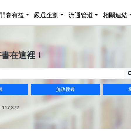
開卷有益
嚴選企劃
流通管道
相關連結
好書在這裡！
尋
施政搜尋
17,872