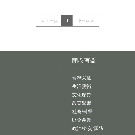
上一頁
1
下一頁
開卷有益
台灣采風
生活藝術
文化歷史
教育學習
社會/科學
財金產業
政治/外交/國防