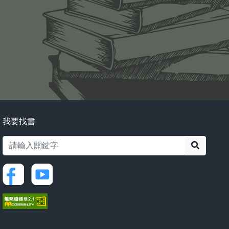
我要找書
搜尋