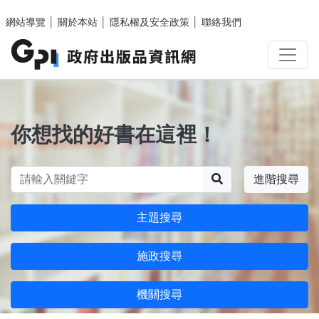
跳至主要內容區塊
網站導覽
│
關於本站
│
隱私權及安全政策
│
聯絡我們
你想找的好書在這裡！
搜尋
進階搜尋
主題搜尋
施政搜尋
機關搜尋