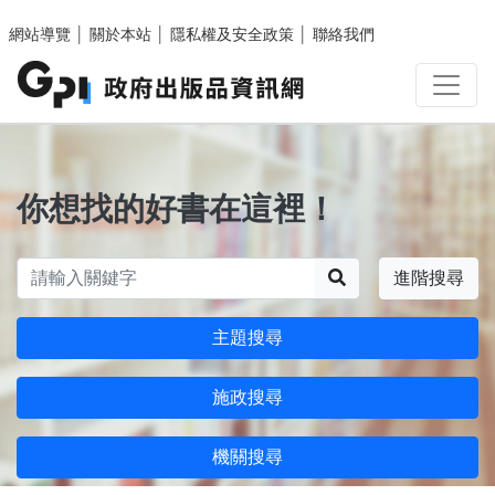
跳至主要內容區塊
網站導覽
│
關於本站
│
隱私權及安全政策
│
聯絡我們
你想找的好書在這裡！
搜尋
進階搜尋
主題搜尋
施政搜尋
機關搜尋