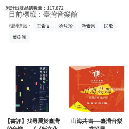
:::
累計出版品總數量：117,872
目前標籤：臺灣音樂館
相關標籤：
王希文
徐玫玲
游素凰
民歌
葉樹涵
【書評】找尋屬於臺灣
山海共鳴──臺灣音樂