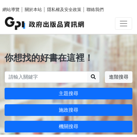
跳至主要內容區塊
網站導覽
│
關於本站
│
隱私權及安全政策
│
聯絡我們
你想找的好書在這裡！
搜尋
進階搜尋
主題搜尋
施政搜尋
機關搜尋