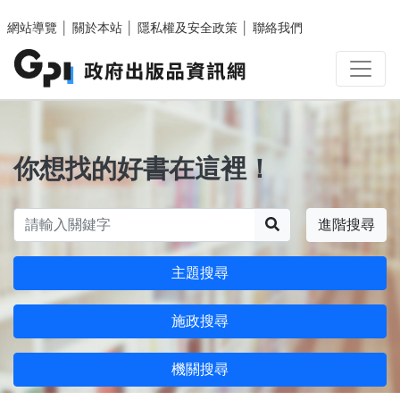
跳至主要內容區塊
網站導覽
│
關於本站
│
隱私權及安全政策
│
聯絡我們
你想找的好書在這裡！
搜尋
進階搜尋
主題搜尋
施政搜尋
機關搜尋