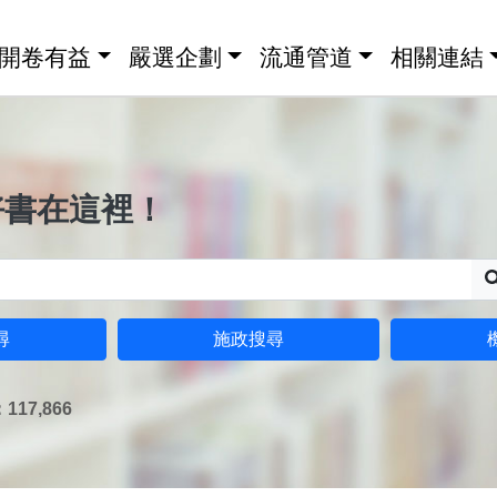
開卷有益
嚴選企劃
流通管道
相關連結
好書在這裡！
尋
施政搜尋
17,866