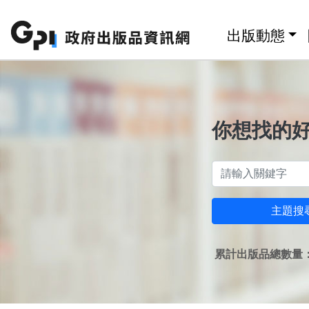
跳至主要內容區塊
:::
出版動態
你想找的
主題搜
累計出版品總數量：1