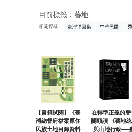
:::
目前標籤：蕃地
相關標籤：
臺灣堡圖集
中華民國
【書籍試閱】《臺
在轉型正義的歷
灣總督府檔案原住
關頭讀 《蕃地
民族土地目錄資料
與山地行政──