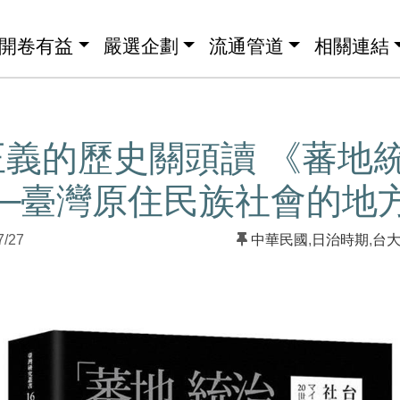
開卷有益
嚴選企劃
流通管道
相關連結
正義的歷史關頭讀 《蕃地
──臺灣原住民族社會的地
7/27
中華民國
,
日治時期
,
台