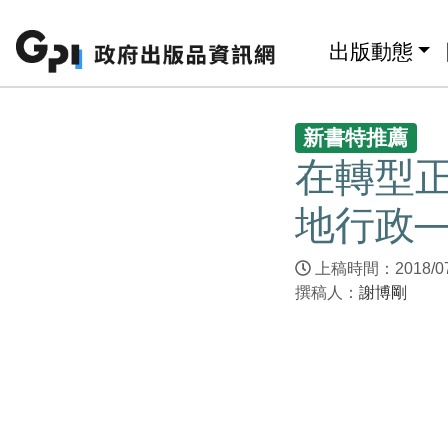
跳至主要內容區塊
:::
出版動態
:::
新書特推薦
在轉型
地行政
上稿時間：2018/0
撰稿人：
謝博剛