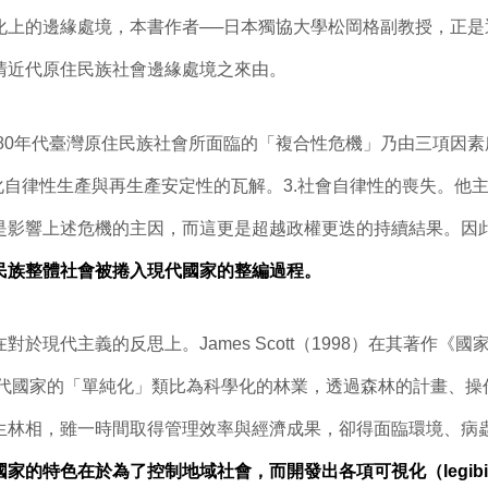
化上的邊緣處境，本書作者──日本獨協大學松岡格副教授，正是
清近代原住民族社會邊緣處境之來由。
80年代臺灣原住民族社會所面臨的「複合性危機」乃由三項因素
文化自律性生產與再生產安定性的瓦解。3.社會自律性的喪失。他
是影響上述危機的主因，而這更是超越政權更迭的持續結果。因
民族整體社會被捲入現代國家的整編過程。
現代主義的反思上。James Scott（1998）在其著作《國
代國家的「單純化」類比為科學化的林業，透過森林的計畫、操
生林相，雖一時間取得管理效率與經濟成果，卻得面臨環境、病
國家的特色在於為了控制地域社會，而開發出各項可視化（legibil