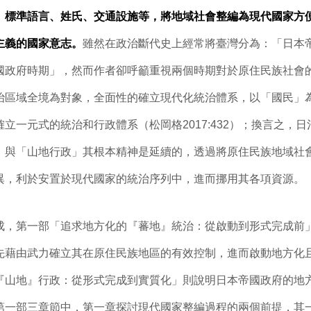
、標準語言、姓氏、交通設施等，將地域社會整編為現代國家方
主義的國家意志。
雖然在政治斷代史上經常將臺灣分為：「日本
國政府時期」，然而作者卻呼籲重視兩個時期對於原住民族社會
治區域全境為對象，全面性的確立現代化統治體系，以「國民」
立一元式的統治和行政體系（松岡格2017:432）；換言之，
」與「山地行政」其根本精神是延續的，透過將原住民族地域社
異，利於安置於現代國家的統治序列中，進而挪用其各項資源。
第一部「追求地方化的『蕃地』統治：從啟動到形式完成前
先藉由武力確立其在原住民族地區的有效控制，進而啟動地方化
『山地』行政：從形式完成到實質化」則說明日本帝國政府的地
第一部三章節中，第一章探討現代國家整編過程的兩個前提，其