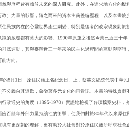
面貌與歷程皆有賴於未來的深入研究。此外，在追求地方化的歷
行政）力量的影響，隨之而來的資本主義整編歷程，以及本書較
原住民族內在的心靈世界產生劇變，特別是後者的改宗現象對於
意識的啟發都有莫大的影響。1990年原運之後迄今業已近三十
的群眾運動，其與臺灣近三十年來的民主化過程間的互動與辯證
可能方向。
年的8月1日「原住民族正名紀念日」上，蔡英文總統代表中華民
史不公義向其道歉，象徵著多元文化的再肯認。本書的特殊貢獻
行政通史的角度（1895-1970）實證地檢視了各項檔案史料
面臨百餘年外部力量持續性的衝擊，使我們對於80年代以來原住
處境有更深刻的理解，更有助於大社會對於原住民族所呼求社會