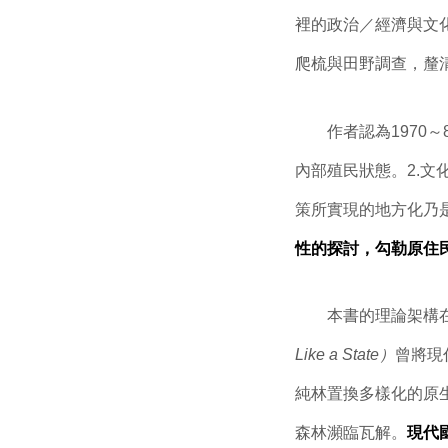
裡的政治／經濟與文
爬梳與田野調查，釐
作者認為1970～
內部殖民狀態。
2.
策所實現的地方化乃
性的探討，勾勒原住
本書的理論架構在對於
Like a State）
曾將現
純林置換多樣化的原
森林瀕臨瓦解。
現代