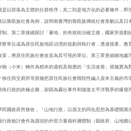
就是以部落為主體的社群秩序；其二則是地方化的必要條件，即
格以魯凱族社會為例，說明南臺灣的魯凱族傳統社會形貌以及日
壓制。第二章接續探討「蕃地」的有效統治確立後，國家所規劃
警察單位成為原住民族地區治理的規劃與執行者，透過授產、教
政策，將原住民族社會改造為其可視的單位。第三章更細緻地處
作物（小米）轉作為稻米的過程及相應的「生活改善」措施實為
／移住與交易所等措施把原住民族社會階段性編入資本主義的市
特殊行政的終極企圖，卻因為霧社事件和隨後太平洋戰爭的爆發
國政府所接收，「山地行政」以孫文的同化思想為基礎開展
地行政檢討會作為源頭的外部力量藉科層體制（縣政府、山地鄉