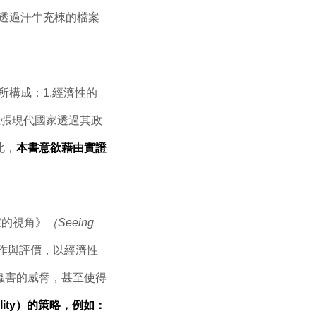
透過汗牛充棟的檔案
所構成：
1.經濟性的
主張現代國家透過其政
此，
本書意欲藉由實證
家的視角》
（Seeing
作與評價，以經濟性
蟲害的威脅，甚至使得
ity）的策略，例如：