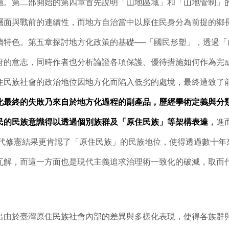
施。第二部開始的第四章首先說明「山地區域」和「山地管制」
層面與戰前的連續性，而地方自治當中以原住民身分為前提的鄉
續特色。第五章探討地方化政策的基礎──「國民形塑」，透過「
府的意志，同時作者也分析論證各項保護、優待措施如何作為完
住民族社會的政治地位因地方化而陷入低劣的處境，最終遭致了
化最終的失敗乃來自於地方化過程的副產品，歷經學術定義與分
民的民族意識得以透過個別族群及「原住民族」等架構表達
，
進
0年代修憲結果更肯認了「原住民族」的民族地位，使得透過數十
瓦解，而這一方面也是現代主義追求治理術一致化的破滅，取而
於臺灣原住民族社會內部的差異與多樣化表現，使得各族群