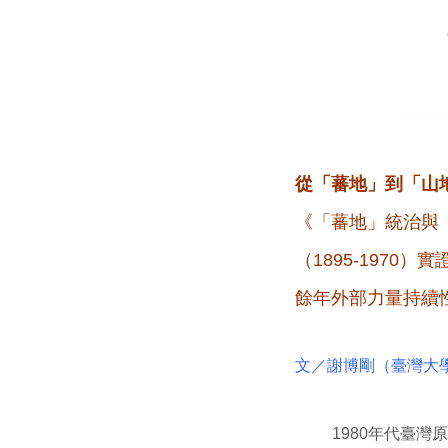
從「蕃地」到「山
《「蕃地」統治與
（1895-197
餘年外部力量持續
文／謝博剛（臺灣大
1980年代臺灣原