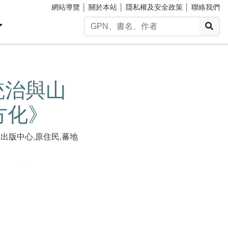
網站導覽
│
關於本站
│
隱私權及安全政策
│
聯絡我們
搜
統治與山
方化》
大出版中心
,
原住民
,
蕃地