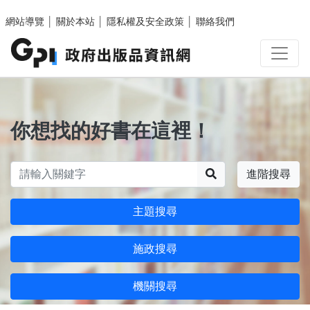
跳至主要內容區塊
網站導覽
│
關於本站
│
隱私權及安全政策
│
聯絡我們
你想找的好書在這裡！
搜尋
進階搜尋
主題搜尋
施政搜尋
機關搜尋