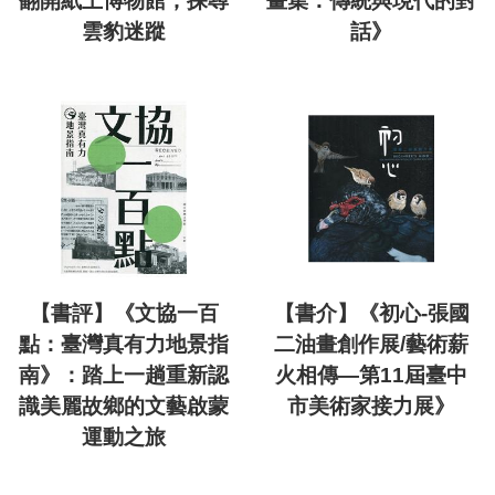
翻開紙上博物館，探尋
畫集：傳統與現代的對
雲豹迷蹤
話》
【書評】《文協一百
【書介】《初心-張國
點：臺灣真有力地景指
二油畫創作展/藝術薪
南》：踏上一趟重新認
火相傳—第11屆臺中
識美麗故鄉的文藝啟蒙
市美術家接力展》
運動之旅