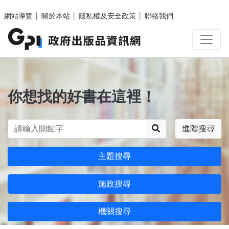
跳至主要內容區塊
網站導覽
│
關於本站
│
隱私權及安全政策
│
聯絡我們
你想找的好書在這裡！
搜尋
進階搜尋
主題搜尋
施政搜尋
機關搜尋