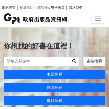
跳至主要內容區塊
網站導覽
│
關於本站
│
隱私權及安全政策
│
聯絡我們
你想找的好書在這裡！
搜尋
進階搜尋
主題搜尋
施政搜尋
機關搜尋