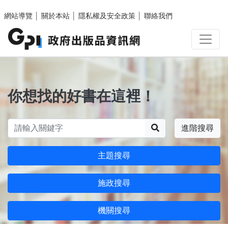
跳至主要內容區塊
網站導覽
│
關於本站
│
隱私權及安全政策
│
聯絡我們
你想找的好書在這裡！
搜尋
進階搜尋
主題搜尋
施政搜尋
機關搜尋