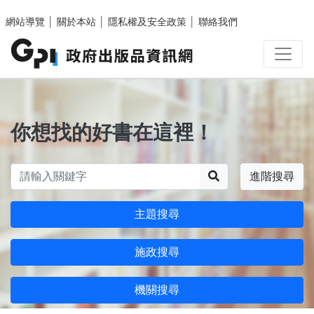
跳至主要內容區塊
網站導覽
│
關於本站
│
隱私權及安全政策
│
聯絡我們
你想找的好書在這裡！
搜尋
進階搜尋
主題搜尋
施政搜尋
機關搜尋