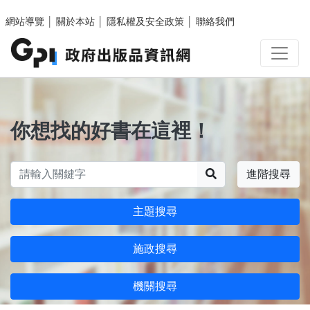
跳至主要內容區塊
網站導覽
│
關於本站
│
隱私權及安全政策
│
聯絡我們
你想找的好書在這裡！
搜尋
進階搜尋
主題搜尋
施政搜尋
機關搜尋