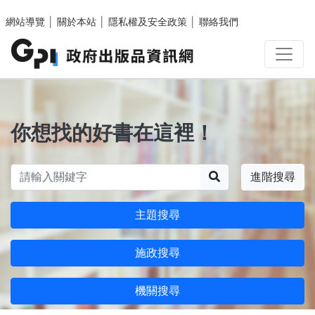
跳至主要內容區塊
網站導覽
│
關於本站
│
隱私權及安全政策
│
聯絡我們
你想找的好書在這裡！
搜尋
進階搜尋
主題搜尋
施政搜尋
機關搜尋