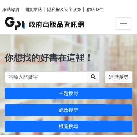
跳至主要內容區塊
網站導覽
│
關於本站
│
隱私權及安全政策
│
聯絡我們
你想找的好書在這裡！
搜尋
進階搜尋
主題搜尋
施政搜尋
機關搜尋