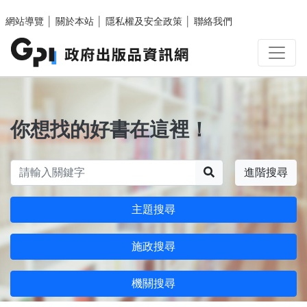
跳至主要內容區塊
網站導覽
│
關於本站
│
隱私權及安全政策
│
聯絡我們
你想找的好書在這裡！
搜尋
進階搜尋
主題搜尋
施政搜尋
機關搜尋