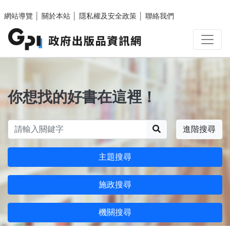
跳至主要內容區塊
網站導覽
│
關於本站
│
隱私權及安全政策
│
聯絡我們
你想找的好書在這裡！
搜尋
進階搜尋
主題搜尋
施政搜尋
機關搜尋